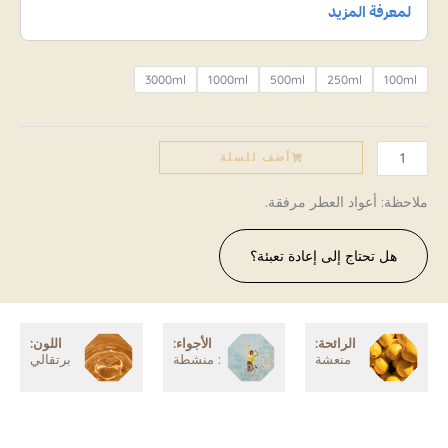
LIME
quantity
3000ml
1000ml
500ml
250ml
100ml
أضف للسلة
ملاحظة: أعواد العطر مرفقة.
هل تحتاج إلى إعادة تعبئة؟
الرائحة:
الأجواء:
اللون:
منعشة
: منشطة
برتقالي