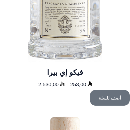
فيكو إي بيرا
نطاق
2.530,00
–
253,00
السعر:
أضف للسلة
من
خلال