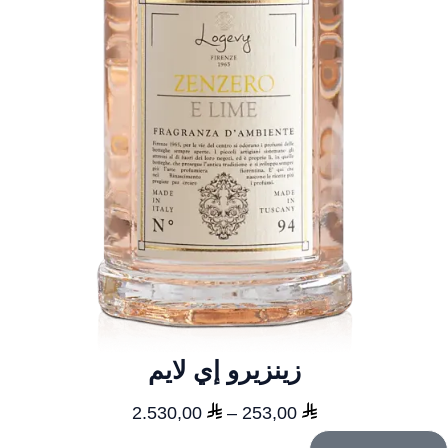
زينزيرو إي لايم
نطاق
2.530,00
–
253,00
السعر: