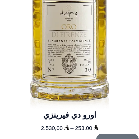
اورو دي فيرينزي
نطاق
2.530,00
–
253,00
السعر: