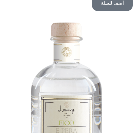
أضف للسلة
من
خلال