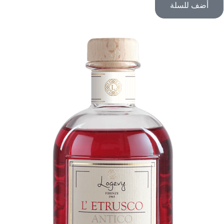
أضف للسلة
من
خلال