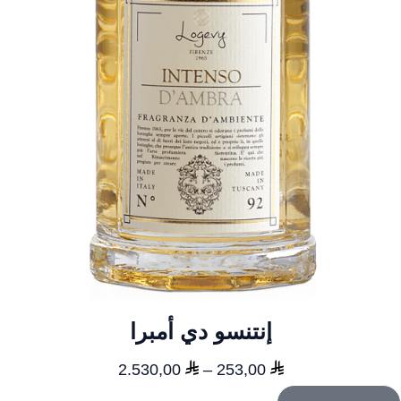
إنتنسو دي أمبرا
نطاق
2.530,00
–
253,00
السعر: