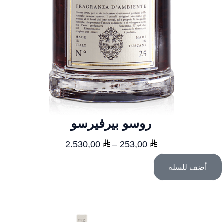
روسو بيرفيرسو
نطاق
2.530,00
–
253,00
السعر:
أضف للسلة
من
خلال