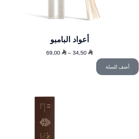
أعواد البامبو
نطاق
69,00
–
34,50
السعر:
أضف للسلة
من
خلال