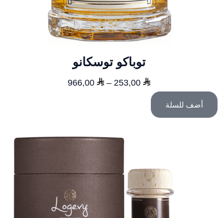
توباكو توسكانو
نطاق
966,00
–
253,00
السعر:
أضف للسلة
من
خلال