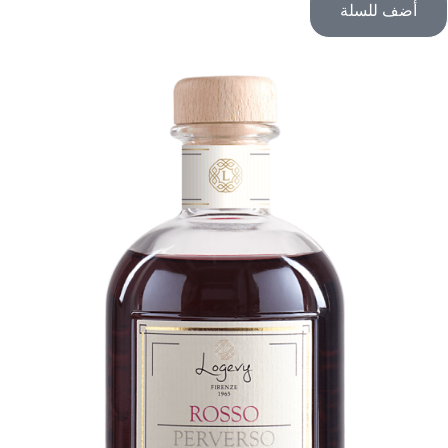
أضف للسلة
من
خلال