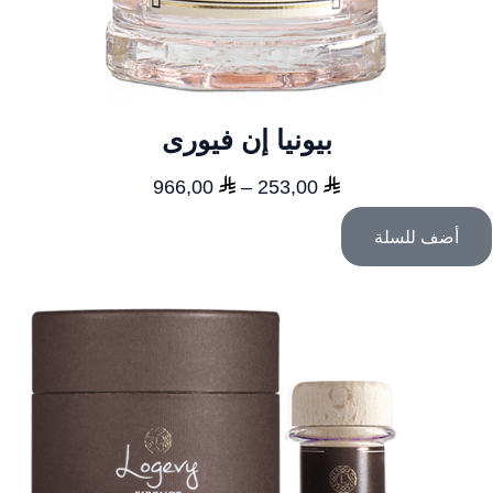
بيونيا إن فيورى
نطاق
966,00
–
253,00
السعر:
أضف للسلة
من
خلال