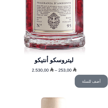
ليتروسكو أنتيكو
نطاق
2.530,00
–
253,00
السعر:
أضف للسلة
من
خلال